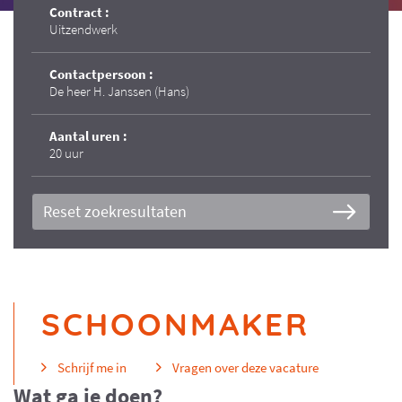
Contract :
Uitzendwerk
Contactpersoon :
De heer H. Janssen (Hans)
Aantal uren :
20 uur
Reset zoekresultaten
SCHOONMAKER
Schrijf me in
Vragen over deze vacature
Wat ga je doen?