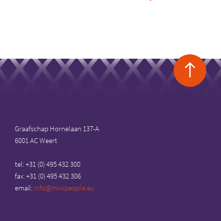
Ba
to
top
Graafschap Hornelaan 137-A
6001 AC Weert
tel: +31 (0) 495 432 300
fax: +31 (0) 495 432 306
email:
info@mixxpeople.eu