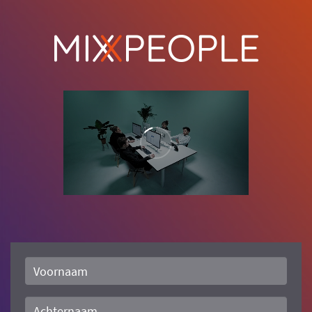
Voornaam
Achternaam