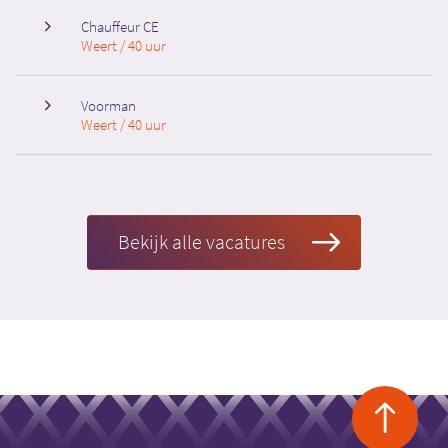
Chauffeur CE
Weert / 40 uur
Voorman
Weert / 40 uur
Bekijk alle vacatures
Ba