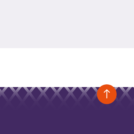
Bac
to
top