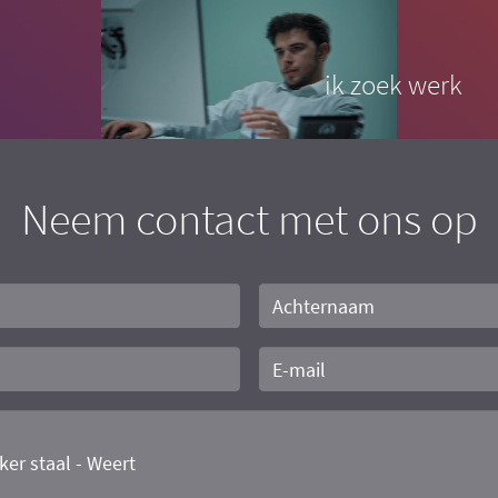
ik zoek werk
Neem contact met ons op
Achternaam
E-
mail