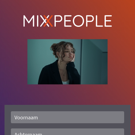
Voornaam
Achternaam