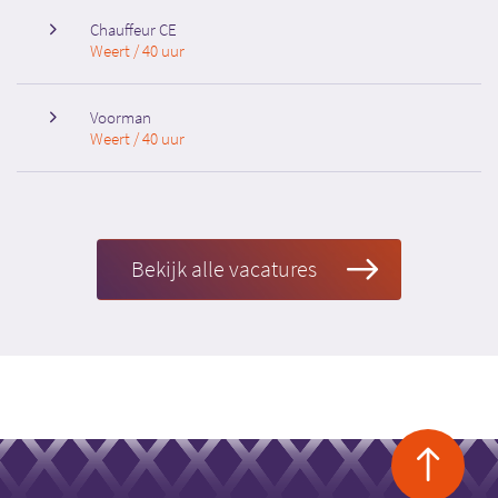
Chauffeur CE
Weert / 40 uur
Voorman
Weert / 40 uur
Bekijk alle vacatures
Ba